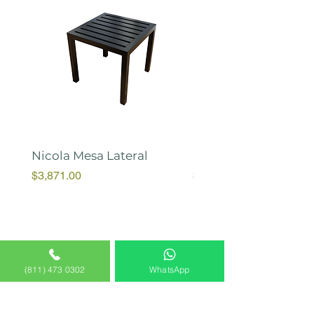
Nicola Mesa Lateral
Marah Banca
Price
Price
$3,871.00
$10,055.00
(811) 473 0302
WhatsApp