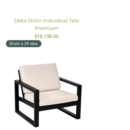
Deka Sillón Individual Tela
Premium
Price
$16,138.00
Envío a 20 días