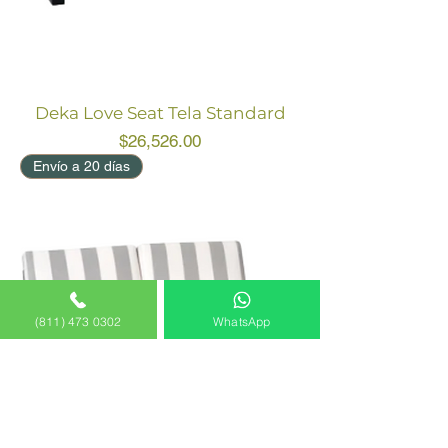
Deka Love Seat Tela Standard
Price
$26,526.00
Envío a 20 días
(811) 473 0302
WhatsApp