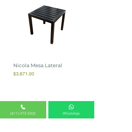
Nicola Mesa Lateral
Marah Banca
Price
Price
$3,871.00
$10,055.00
(811) 473 0302
WhatsApp